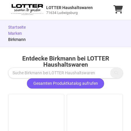
LOTTER Haushaltswaren
Ware
71634 Ludwigsburg
Startseite
Marken
Birkmann
Entdecke Birkmann bei LOTTER
Zu den Produkten springen
Haushaltswaren
Gesamten Produktkatalog aufrufen