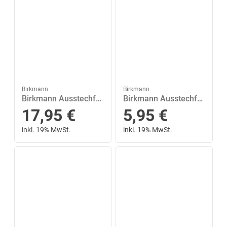
Birkmann
Birkmann
Birkmann Ausstechform »XXL Stern 20 cm«, Edelstahl
Birkmann Ausstechform »Posaunenengel 8 cm«, Edelstahl
17,95
€
5,95
€
inkl. 19% MwSt.
inkl. 19% MwSt.