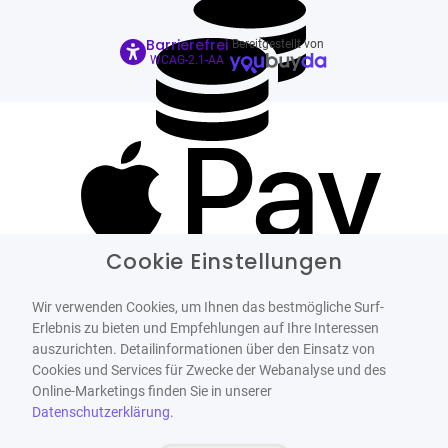
Barrierefrei
Bereitgestellt von
WCAG-2.1-AA
Cookie Einstellungen
Wir verwenden Cookies, um Ihnen das bestmögliche Surf-
Erlebnis zu bieten und Empfehlungen auf Ihre Interessen
auszurichten. Detailinformationen über den Einsatz von
Cookies und Services für Zwecke der Webanalyse und des
Online-Marketings finden Sie in unserer
Datenschutzerklärung
.