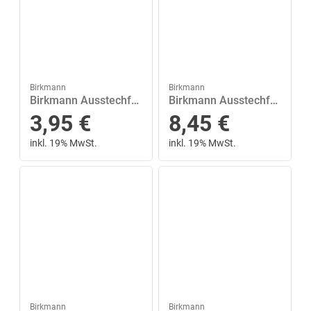
Birkmann
Birkmann
Birkmann Ausstechform »Lebkuchenform Herz 12 cm«, Edelstahl
Birkmann Ausstechform »Back Dir Deinen Schutzengel 10.5 cm«, Edelstahl
3,95
€
8,45
€
inkl. 19% MwSt.
inkl. 19% MwSt.
Birkmann
Birkmann