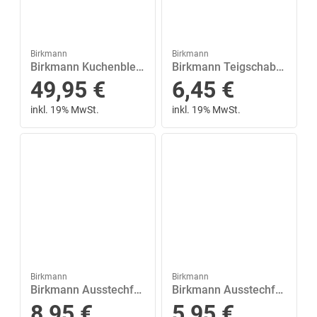
Birkmann
Birkmann
Birkmann Kuchenblech »Premium Baking Springblech«, Emaille
Birkmann Teigschaber »Colour Splash Gelb 27 cm«
49,95
€
6,45
€
inkl. 19% MwSt.
inkl. 19% MwSt.
Birkmann
Birkmann
Birkmann Ausstechform »XXL Schlitten 15 cm«, Edelstahl
Birkmann Ausstechform »Hexengesicht Seitlich 8 cm«, Edelstahl
8,95
€
5,95
€