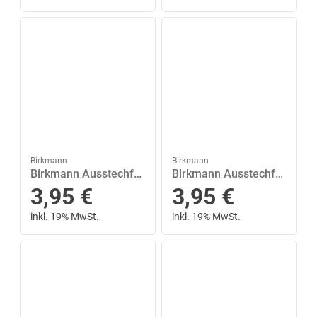
Birkmann
Birkmann
Birkmann Ausstechform »Burgwappen 5 cm«, Edelstahl
Birkmann Ausstechform »Streitaxt 6 cm«, Edelstahl
3,95
€
3,95
€
inkl. 19% MwSt.
inkl. 19% MwSt.