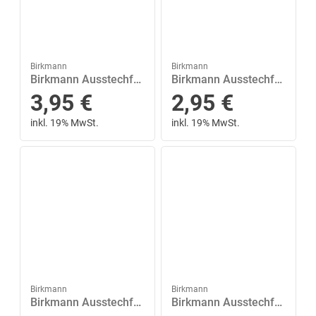
Birkmann
Birkmann
Birkmann Ausstechform »Haifisch 10 cm«, Edelstahl
Birkmann Ausstechform »Pferdekopf 6.5 cm«, Edelstahl
3,95
€
2,95
€
inkl. 19% MwSt.
inkl. 19% MwSt.
Birkmann
Birkmann
Birkmann Ausstechform »Anker 11 cm«, Edelstahl
Birkmann Ausstechform »Schornsteinfeger 7 cm«, Edelstahl