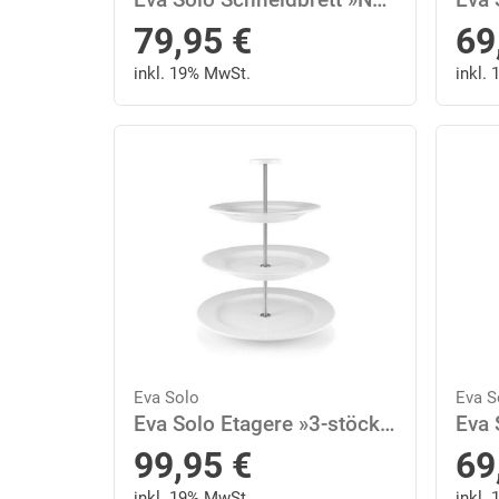
79,95
€
69
inkl. 19% MwSt.
inkl.
Eva Solo
Eva S
Eva Solo Etagere »3-stöckig Legio Nova H 25 cm«, Porzellan
99,95
€
69
inkl. 19% MwSt.
inkl.