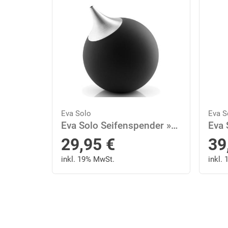
Eva Solo
Eva S
Eva Solo Seifenspender »Schwarz 150 ml«
29,95
€
39
inkl. 19% MwSt.
inkl.
Next