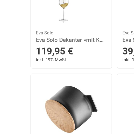
Eva Solo
Eva S
Eva Solo Dekanter »mit Kühlelement Glas Transparent 0.75 L«
119,95
€
39
inkl. 19% MwSt.
inkl.