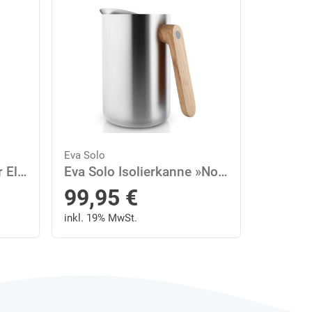
Eva Solo
Eva Solo Wasserkocher Elektrischer
Eva Solo Isolierkanne »Nordic kitchen Edelstahl/ Eiche Silber 1 L«, 1 l
99,95
€
inkl. 19% MwSt.