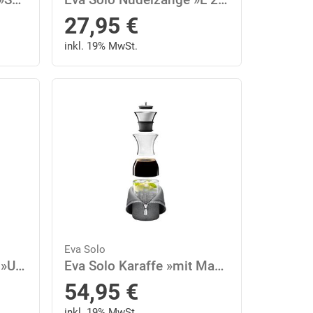
27,95
€
inkl. 19% MwSt.
Eva Solo
Eva Solo Isolierflasche »Urban Black, 500 ml«
Eva Solo Karaffe »mit Manschette Glas/Edelstahl/Stoff Dunkelgrau 1 L«, 1 l
54,95
€
inkl. 19% MwSt.