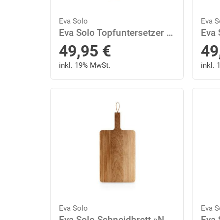
Eva Solo
Eva S
Eva Solo Topfuntersetzer Nordic kitchen Ø 18.5 cm
49,95
€
49
inkl. 19% MwSt.
inkl.
Eva Solo
Eva S
Eva Solo Schneidbrett »Nordic kitchen 38 x 26 cm«, Eichenholz