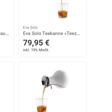
Eva Solo
Eva Solo Kanne »Hellgrau 1 L«, 1 l
Eva Solo Teekanne »Teezubereiter Glas/Edelstahl/Neopren Schwarz 1 L«, 1 l
79,95
€
inkl. 19% MwSt.