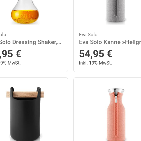
olo
Eva Solo
Eva Solo Dressing Shaker, Borosilikatglas, (Set, 2-tlg), tropffrei
,95
€
54,95
€
 19% MwSt.
inkl. 19% MwSt.