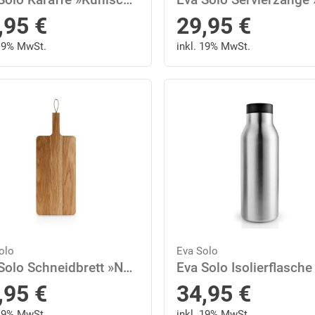
,95
€
29,95
€
 19% MwSt.
inkl. 19% MwSt.
olo
Eva Solo
Eva Solo Schneidbrett »Nordic kitchen 44 x 22 cm«, Eichenholz
,95
€
34,95
€
 19% MwSt.
inkl. 19% MwSt.