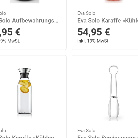
olo
Eva Solo
Eva Solo Aufbewahrungsbecher »Toolbox Schwarz H 15cm«, Holz, (1-tlg)
,95
€
54,95
€
 19% MwSt.
inkl. 19% MwSt.
olo
Eva Solo
Eva Solo Karaffe »Kühlschrank Glas/Edelstahl 1.4 L«, 1.4 l