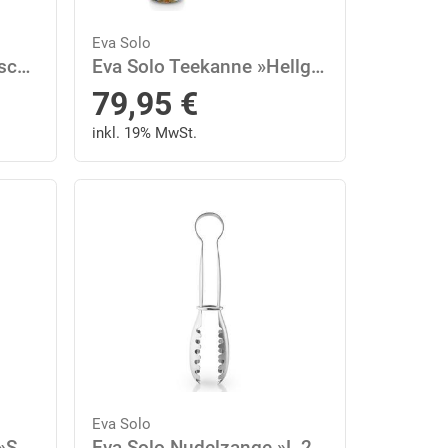
Eva Solo
Eva Solo Karaffe »Kühlschrank-Karaffe Cantaloupe Woven 1 L«
Eva Solo Teekanne »Hellgrau 1 L«, 1 l
79,95
€
inkl. 19% MwSt.
Eva Solo
Eva Solo Servierzange »Salatzange L 25.2 cm«
Eva Solo Nudelzange »L 25.5 cm«