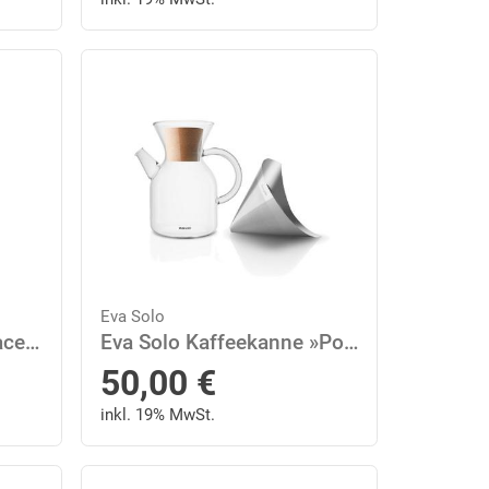
Eva Solo
Eva Solo Gläser-Set »Facettenglas 340 ml 4er Set«, Glas
Eva Solo Kaffeekanne »Pour-over Kaffeebereiter 1 L«, 1 l
50,00
€
inkl. 19% MwSt.