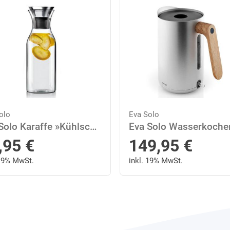
olo
Eva Solo
Eva Solo Karaffe »Kühlschrank Transparent 1 L«, 1 l
,95
€
149,95
€
 19% MwSt.
inkl. 19% MwSt.