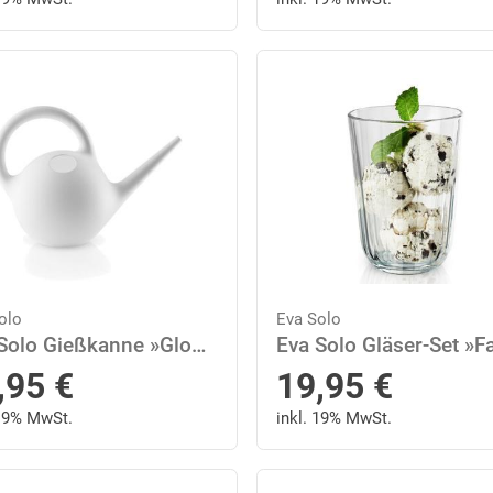
olo
Eva Solo
Eva Solo Gießkanne »Globe Weiß 2.5 L«
,95
€
19,95
€
 19% MwSt.
inkl. 19% MwSt.