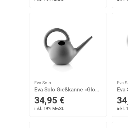
Eva Solo
Eva S
Eva Solo Gießkanne »Globe Dunkelgrau 2.5 L«
34,95
€
34
inkl. 19% MwSt.
inkl.