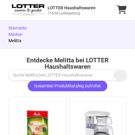
LOTTER Haushaltswaren
Ware
71634 Ludwigsburg
Startseite
Marken
Melitta
Entdecke Melitta bei LOTTER
Zu den Produkten springen
Haushaltswaren
Gesamten Produktkatalog aufrufen