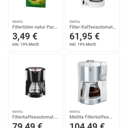
Melitta
Melitta
Filtertüten natur Pack 40 Stück
Filter-Kaffeeautomat Aromaboy 1015-01
3,49
€
61,95
€
inkl. 19% MwSt.
inkl. 19% MwSt.
Melitta
Melitta
Filterkaffeeautomat Look IV Selection 1011-04
Melitta Filterkaffeemaschine Look V Perfection 1025-05 weiß, 1,25l Kaffeekanne, Papierfilter 1x4
79,49
€
104,49
€