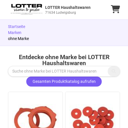
LOTTER Haushaltswaren
Ware
71634 Ludwigsburg
Startseite
Marken
ohne Marke
Entdecke ohne Marke bei LOTTER
Zu den Produkten springen
Haushaltswaren
Gesamten Produktkatalog aufrufen