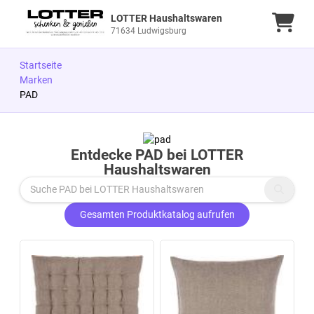
LOTTER Haushaltswaren
Ware
71634 Ludwigsburg
Startseite
Marken
PAD
Zu den Produkten springen
Entdecke PAD bei LOTTER
Haushaltswaren
Gesamten Produktkatalog aufrufen