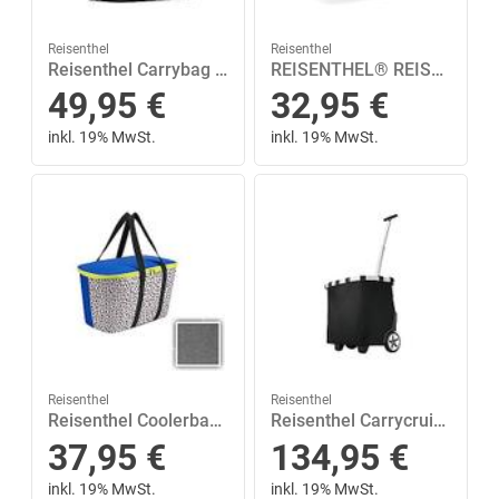
Reisenthel
Reisenthel
Reisenthel Carrybag Shopping 22 Liter
REISENTHEL® REISENTHEL® Einkaufsshopper »thermoshopper Isoliertasche black 15 L«
49,95
€
32,95
€
inkl. 19% MwSt.
inkl. 19% MwSt.
Reisenthel
Reisenthel
Reisenthel Coolerbag Shopping 20 Liter Grau|Schwarz
Reisenthel Carrycruiser mit 2 Rollen Shopping 40 Liter Schwarz
37,95
€
134,95
€
inkl. 19% MwSt.
inkl. 19% MwSt.