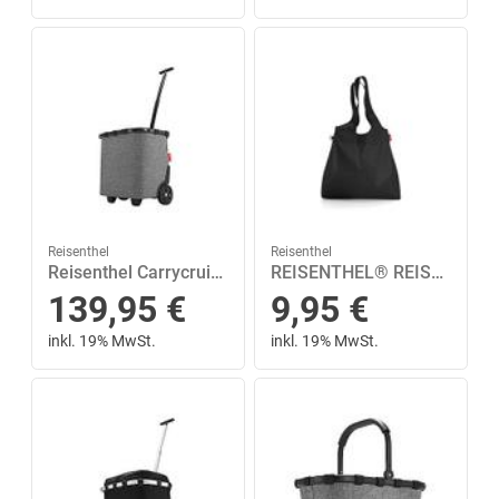
Reisenthel
Reisenthel
Reisenthel Carrycruiser mit 2 Rollen Frame Twist Shopping 40 Liter Grau|Silber
REISENTHEL® REISENTHEL® Einkaufsshopper »Mini Maxi Shopper L black 22 L«
139,95
€
9,95
€
inkl. 19% MwSt.
inkl. 19% MwSt.