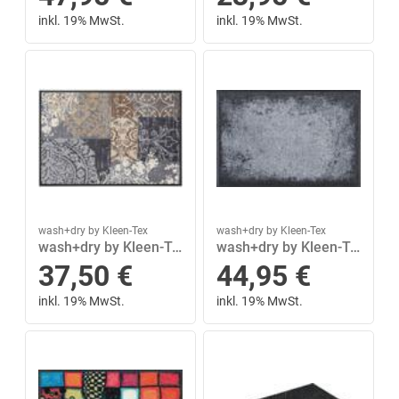
inkl. 19% MwSt.
inkl. 19% MwSt.
wash+dry by Kleen-Tex
wash+dry by Kleen-Tex
wash+dry by Kleen-Tex Fußmatte »Armonia«, wash+dry by Kleen-Tex, rechteckig, Höhe 7 mm, In- und Outdoor geeignet
wash+dry by Kleen-Tex Fußmatte »Shades of Grey«, wash+dry by Kleen-Tex, rechteckig, Höhe 7 mm
37,50
€
44,95
€
inkl. 19% MwSt.
inkl. 19% MwSt.