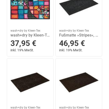
wash+dry by Kleen-Tex
wash+dry by Kleen-Tex
wash+dry by Kleen-Tex Fußmatte »Tiger Tundra«, wash+dry by Kleen-Tex, rechteckig, Höhe 7 mm, In- und Outdoor geeignet
Fußmatte »Stripes«, wash+dry by Kleen-Tex, rechteckig, Höhe 8 mm, Fussabstreifer, Fussabtreter, Schmutzfangläufer, Schmutzfangmatte, Schmutzfangteppich, Schmutzmatte, Türmatte, Türvorleger, In- und Outdoor geeignet, waschbar
37,95
€
46,95
€
inkl. 19% MwSt.
inkl. 19% MwSt.
wash+dry by Kleen-Tex
wash+dry by Kleen-Tex