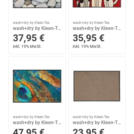
wash+dry by Kleen-Tex
wash+dry by Kleen-Tex
wash+dry by Kleen-Tex Fußmatte »Pebble Stones«, wash+dry by Kleen-Tex, rechteckig, Höhe 7 mm
wash+dry by Kleen-Tex Fußmatte »Three Dogs«, wash+dry by Kleen-Tex, rechteckig, Höhe 9 mm, In- und Outdoor geeignet
37,95
€
35,95
€
inkl. 19% MwSt.
inkl. 19% MwSt.
wash+dry by Kleen-Tex
wash+dry by Kleen-Tex
wash+dry by Kleen-Tex Fußmatte »Exotic Pavo«, wash+dry by Kleen-Tex, rechteckig, Höhe 7 mm, In- und Outdoor geeignet, waschbar
wash+dry by Kleen-Tex Fußmatte »Original Uni«, wash+dry by Kleen-Tex, rechteckig, Höhe 7 mm, In- und Outdoor geeignet
47,95
€
23,95
€