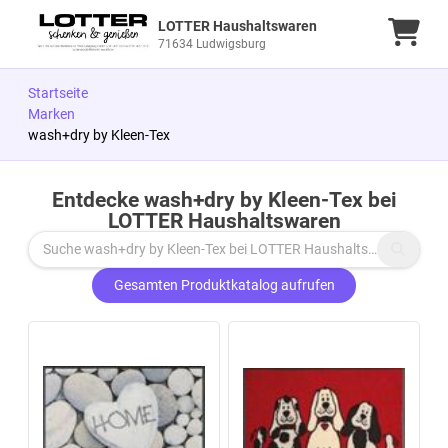
LOTTER Haushaltswaren
Ware
71634 Ludwigsburg
Startseite
Marken
wash+dry by Kleen-Tex
Entdecke wash+dry by Kleen-Tex bei
Zu den Produkten springen
LOTTER Haushaltswaren
Gesamten Produktkatalog aufrufen