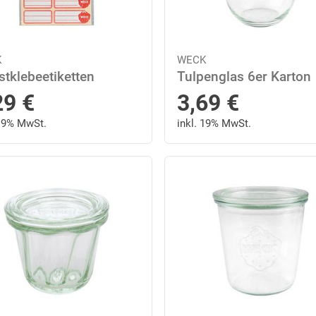
K
WECK
stklebeetiketten
Tulpenglas 6er Karton
29
€
3,69
€
 19% MwSt.
inkl. 19% MwSt.