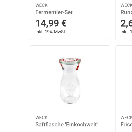
WECK
WEC
Fermentier-Set
Rund
14,99
€
2,
inkl. 19% MwSt.
inkl.
WECK
WEC
Saftflasche 'Einkochwelt'
Fris