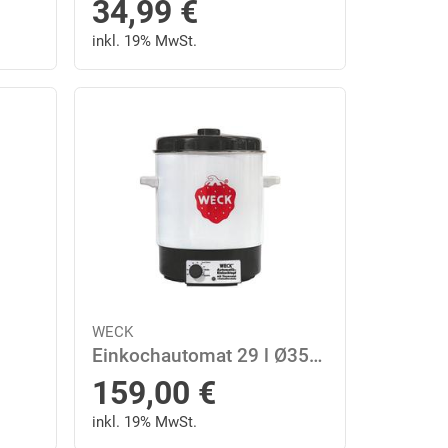
34,99
€
inkl. 19% MwSt.
WECK
Einkochautomat 29 l Ø35cm weiß emailliert ohne Uhr
159,00
€
inkl. 19% MwSt.