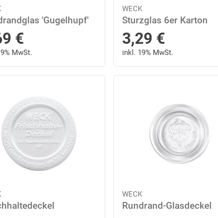
K
WECK
randglas 'Gugelhupf'
Sturzglas 6er Karton
69
€
3,29
€
 19% MwSt.
inkl. 19% MwSt.
K
WECK
chhaltedeckel
Rundrand-Glasdeckel