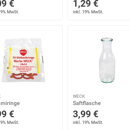
09
€
1,29
€
 19% MwSt.
inkl. 19% MwSt.
K
WECK
miringe
Saftflasche
99
€
3,99
€
 19% MwSt.
inkl. 19% MwSt.