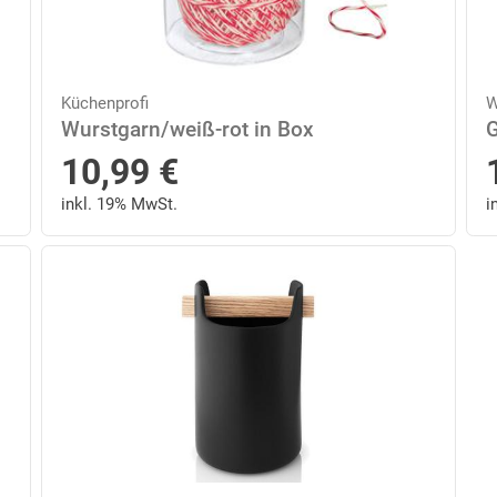
Küchenprofi
W
Wurstgarn/weiß-rot in Box
G
10,99
€
inkl. 19% MwSt.
i