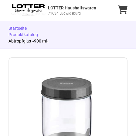
LOTTER Haushaltswaren
Ware
71634 Ludwigsburg
Startseite
Produktkatalog
Abtropfglas »900 ml«
Zum Produkt springen
Zur Produktbeschreibung springen