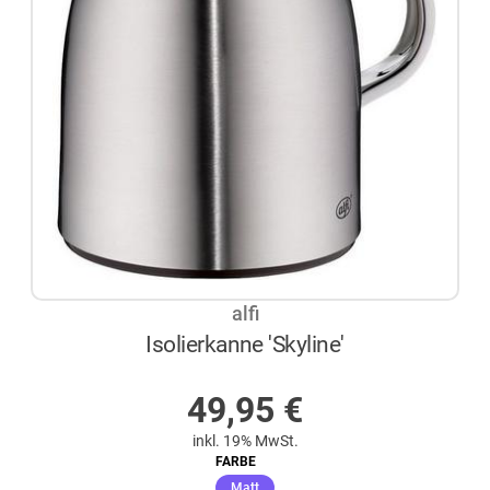
alfi
Isolierkanne 'Skyline'
AUF LAGER
49,95
€
inkl. 19% MwSt.
FARBE
(ausgewählt)
Matt