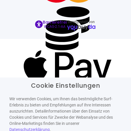
Barrierefrei
Bereitgestellt von
WCAG-2.1-AA
Cookie Einstellungen
Wir verwenden Cookies, um Ihnen das bestmögliche Surf-
Erlebnis zu bieten und Empfehlungen auf Ihre Interessen
auszurichten. Detailinformationen über den Einsatz von
Cookies und Services für Zwecke der Webanalyse und des
Online-Marketings finden Sie in unserer
Datenschutzerklärung
.