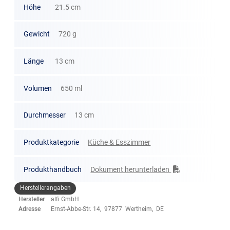
Höhe
21.5 cm
Gewicht
720 g
Länge
13 cm
Volumen
650 ml
Durchmesser
13 cm
Produktkategorie
Küche & Esszimmer
Produkthandbuch
Dokument herunterladen
Herstellerangaben
Hersteller
alfi GmbH
Adresse
Ernst-Abbe-Str. 14, 97877 Wertheim, DE