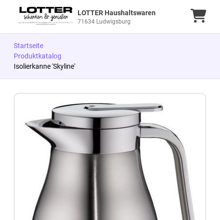
LOTTER Haushaltswaren
Ware
71634 Ludwigsburg
Startseite
Produktkatalog
Isolierkanne 'Skyline'
Zum Produkt springen
Zur Produktbeschreibung springen