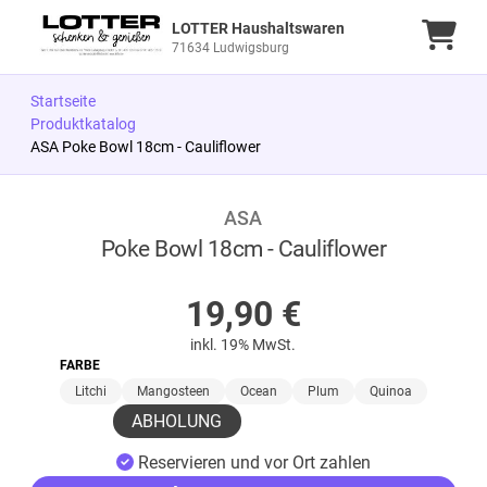
LOTTER Haushaltswaren
Ware
71634 Ludwigsburg
Startseite
Produktkatalog
ASA Poke Bowl 18cm - Cauliflower
ASA
Zum Produkt springen
Zur Produktbeschreibung springen
Poke Bowl 18cm - Cauliflower
AUF LAGER
19,90
€
inkl. 19% MwSt.
FARBE
Litchi
Mangosteen
Ocean
Plum
Quinoa
ABHOLUNG
Reservieren und vor Ort zahlen