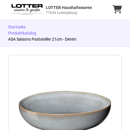
LOTTER Haushaltswaren
Ware
71634 Ludwigsburg
Startseite
Produktkatalog
ASA Saisons Pastateller 21cm - Denim
Zum Produkt springen
Zur Produktbeschreibung springen