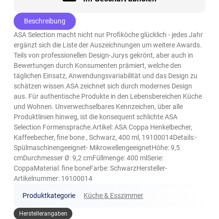
Beschreibung
ASA Selection macht nicht nur Profiköche glücklich - jedes Jahr
ergänzt sich die Liste der Auszeichnungen um weitere Awards.
Teils von professionellen Design-Jurys gekrönt, aber auch in
Bewertungen durch Konsumenten prämiert, welche den
täglichen Einsatz, Anwendungsvariabilität und das Design zu
schätzen wissen.ASA zeichnet sich durch modernes Design
aus. Für authentische Produkte in den Lebensbereichen Küche
und Wohnen. Unverwechselbares Kennzeichen, über alle
Produktlinien hinweg, ist die konsequent schlichte ASA
Selection Formensprache.Artikel: ASA Coppa Henkelbecher,
Kaffeebecher, fine bone , Schwarz, 400 ml, 19100014Details:-
Spülmaschinengeeignet- MikrowellengeeignetHöhe: 9,5
cmDurchmesser Ø: 9,2 cmFüllmenge: 400 mlSerie:
CoppaMaterial: fine boneFarbe: SchwarzHersteller-
Artikelnummer: 19100014
Produktkategorie
Küche & Esszimmer
Herstellerangaben