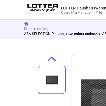
LOTTER Haushaltsware
Obere Marktstraße 4,
71634 
Produktkatalog
ASA SELECTION Platzset, »pvc colour anthrazit«,
Zum Produkt springen
Zur Produktbeschreibung springen