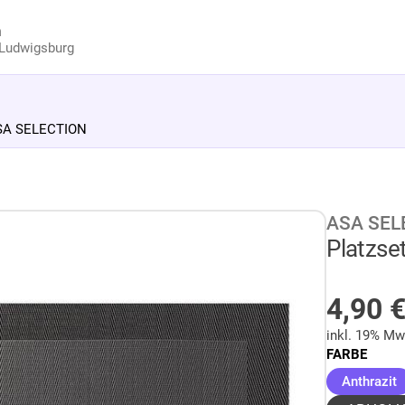
n
Ludwigsburg
 ASA SELECTION
ASA SEL
Platzset
AUF 
4,90
inkl. 19% Mw
FARBE
(
Anthrazit