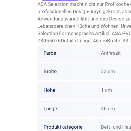
ASA Selection macht nicht nur Profiköche g
professionellen Design-Jurys gekrönt, abe
Anwendungsvariabilität und das Design zu
Lebensbereichen Küche und Wohnen. Unverw
Selection Formensprache.Artikel: ASA PVC
78055076Details:Länge: 46 cmBreite: 33 
Farbe
Anthrazit
Breite
33 cm
Höhe
1 cm
Länge
46 cm
Produktkategorie
Bett- und Ha