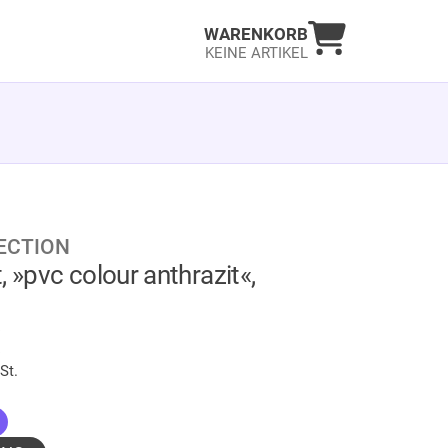
Warenkorb an
WARENKORB
KEINE ARTIKEL
ECTION
, »pvc colour anthrazit«,
LAGER
€
St.
ausgewählt)