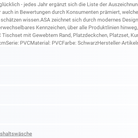
lücklich - jedes Jahr ergänzt sich die Liste der Auszeichnu
r auch in Bewertungen durch Konsumenten prämiert, welche 
 schätzen wissen.ASA zeichnet sich durch modernes Design 
echselbares Kennzeichen, über alle Produktlinien hinweg, 
 Tischset mit Gewebtem Rand, Platzdeckchen, Platzset, Kun
cmSerie: PVCMaterial: PVCFarbe: SchwarzHersteller-Artik
ushaltswäsche