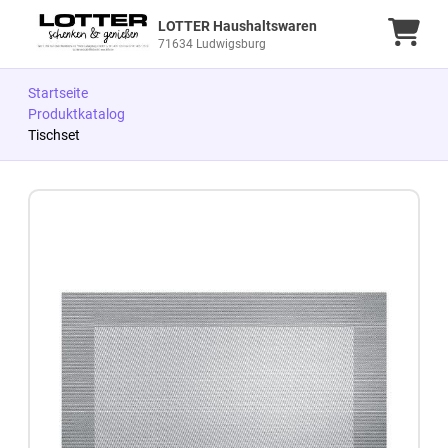
LOTTER Haushaltswaren
Ware
71634 Ludwigsburg
Startseite
Produktkatalog
Tischset
Zum Produkt springen
Zur Produktbeschreibung springen