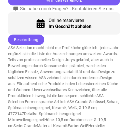
In den Warenkorb
Sie haben noch Fragen? - Kontaktieren Sie uns.
Online reservieren
Im Geschäft abholen
Beschreibung
ASA Selection macht nicht nur Profiköche glücklich - jedes Jahr
ergänzt sich die Liste der Auszeichnungen um weitere Awards.
Teils von professionellen Design-Jurys gekrönt, aber auch in
Bewertungen durch Konsumenten prämiert, welche den
täglichen Einsatz, Anwendungsvariabilität und das Design zu
schätzen wissen.ASA zeichnet sich durch modernes Design
aus. Für authentische Produkte in den Lebensbereichen Küche
und Wohnen. Unverwechselbares Kennzeichen, über alle
Produktlinien hinweg, ist die konsequent schlichte ASA
Selection Formensprache.Artikel: ASA Grande Schüssel, Schale,
Spülmaschinengeeignet, Keramik, Weiß, Ø 19.5 cm,
4772147Details:- Spülmaschinengeeignet-
MikrowellengeeignetHöhe: 10,5 cmDurchmesser Ø: 19,5
cmSerie: GrandeMaterial: KeramikFarbe: WeißHersteller-