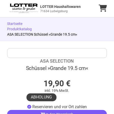
LOTTER Haushaltswaren
Ware
71634 Ludwigsburg
Startseite
Produktkatalog
ASA SELECTION Schüssel »Grande 19.5 cm«
Zum Produkt springen
Zur Produktbeschreibung springen
ASA SELECTION
Schüssel »Grande 19.5 cm«
AUF LAGER
19,90
€
inkl. 19% MwSt.
ABHOLUNG
Reservieren und vor Ort zahlen