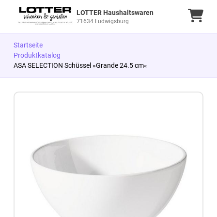
LOTTER Haushaltswaren
Ware
71634 Ludwigsburg
Startseite
Produktkatalog
ASA SELECTION Schüssel »Grande 24.5 cm«
Zum Produkt springen
Zur Produktbeschreibung springen