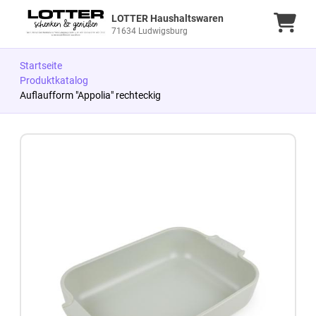
LOTTER Haushaltswaren
Ware
71634 Ludwigsburg
Startseite
Produktkatalog
Auflaufform "Appolia" rechteckig
Zum Produkt springen
Zur Produktbeschreibung springen