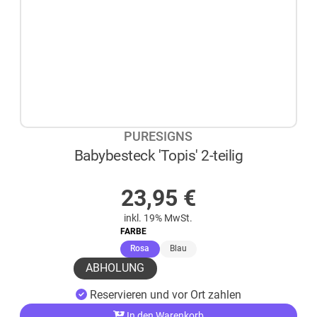
PURESIGNS
Babybesteck 'Topis' 2-teilig
AUF LAGER
23,95
€
inkl. 19% MwSt.
FARBE
(ausgewählt)
Rosa
Blau
ABHOLUNG
Reservieren und vor Ort zahlen
In den Warenkorb