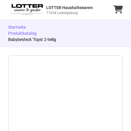
LOTTER Haushaltswaren
Ware
71634 Ludwigsburg
Startseite
Produktkatalog
Babybesteck 'Topis' 2-teilig
Zum Produkt springen
Zur Produktbeschreibung springen