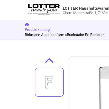
LOTTER Haushaltsware
Obere Marktstraße 4,
71634 
Produktkatalog
Birkmann Ausstechform »Buchstabe F«, Edelstahl
Zum Produkt springen
Zur Produktbeschreibung springen