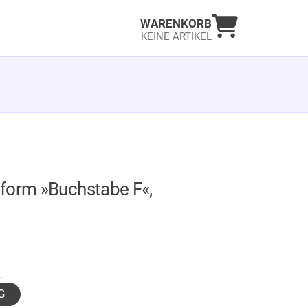
Warenkorb an
WARENKORB
KEINE ARTIKEL
form »Buchstabe F«,
GER
.
G