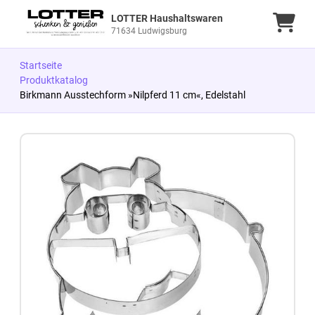
LOTTER Haushaltswaren
Ware
71634 Ludwigsburg
Startseite
Produktkatalog
Birkmann Ausstechform »Nilpferd 11 cm«, Edelstahl
Zum Produkt springen
Zur Produktbeschreibung springen