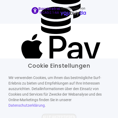
Barrierefrei
Bereitgestellt von
WCAG-2.1-AA
Cookie Einstellungen
Wir verwenden Cookies, um Ihnen das bestmögliche Surf-
Erlebnis zu bieten und Empfehlungen auf Ihre Interessen
auszurichten. Detailinformationen über den Einsatz von
Cookies und Services für Zwecke der Webanalyse und des
Online-Marketings finden Sie in unserer
Datenschutzerklärung
.
ALLE AKZEPTIEREN