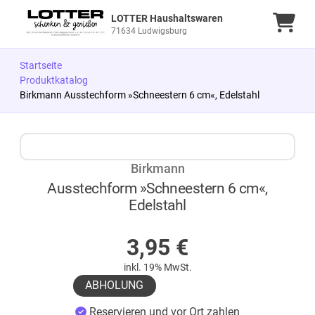
LOTTER Haushaltswaren
Ware
71634 Ludwigsburg
Startseite
Produktkatalog
Birkmann Ausstechform »Schneestern 6 cm«, Edelstahl
Zum Produkt springen
Zur Produktbeschreibung springen
Birkmann
Ausstechform »Schneestern 6 cm«,
Edelstahl
AUF LAGER
3,95
€
inkl. 19% MwSt.
ABHOLUNG
Reservieren und vor Ort zahlen