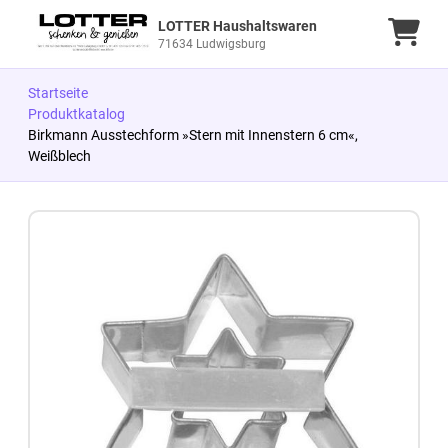
LOTTER Haushaltswaren
Ware
71634 Ludwigsburg
Startseite
Produktkatalog
Birkmann Ausstechform »Stern mit Innenstern 6 cm«,
Weißblech
Zum Produkt springen
Zur Produktbeschreibung springen