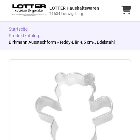
LOTTER Haushaltswaren
Ware
71634 Ludwigsburg
Startseite
Produktkatalog
Birkmann Ausstechform »Teddy-Bär 4.5 cm«, Edelstahl
Zum Produkt springen
Zur Produktbeschreibung springen