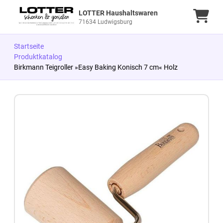
LOTTER Haushaltswaren
Ware
71634 Ludwigsburg
Startseite
Produktkatalog
Birkmann Teigroller »Easy Baking Konisch 7 cm« Holz
Zum Produkt springen
Zur Produktbeschreibung springen