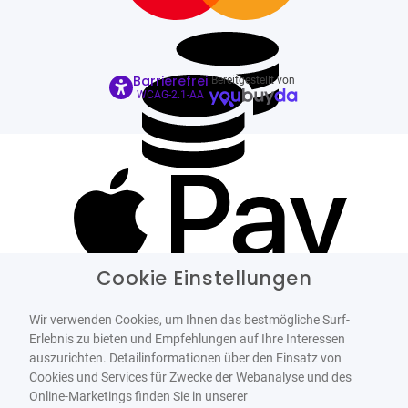
Barrierefrei
Bereitgestellt von
WCAG-2.1-AA
Cookie Einstellungen
Wir verwenden Cookies, um Ihnen das bestmögliche Surf-
Erlebnis zu bieten und Empfehlungen auf Ihre Interessen
auszurichten. Detailinformationen über den Einsatz von
Cookies und Services für Zwecke der Webanalyse und des
Online-Marketings finden Sie in unserer