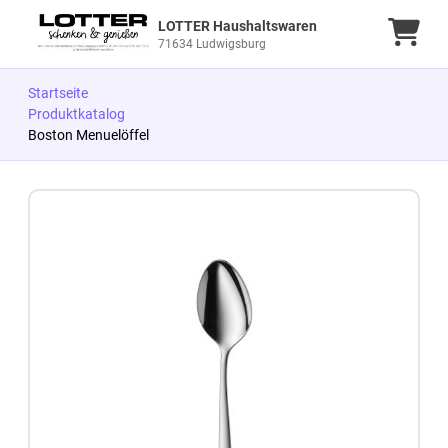
LOTTER Haushaltswaren
Ware
71634 Ludwigsburg
Startseite
Produktkatalog
Boston Menuelöffel
Zum Produkt springen
Zur Produktbeschreibung springen