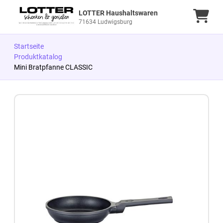
LOTTER Haushaltswaren
Ware
71634 Ludwigsburg
Startseite
Produktkatalog
Mini Bratpfanne CLASSIC
Zum Produkt springen
Zur Produktbeschreibung springen