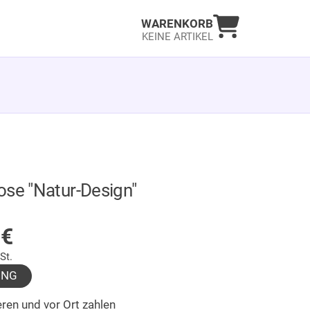
Warenkorb an
WARENKORB
KEINE ARTIKEL
ose "Natur-Design"
LAGER
5
€
St.
UNG
ren und vor Ort zahlen