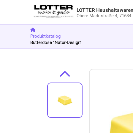
LOTTER Haushaltsware
Obere Marktstraße 4,
71634 
Produktkatalog
Butterdose "Natur-Design"
Zum Produkt springen
Zur Produktbeschreibung springen