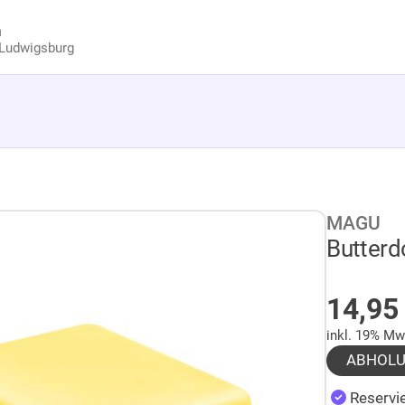
n
Ludwigsburg
MAGU
Butterd
AUF 
14,9
inkl. 19% Mw
ABHOL
Reservie