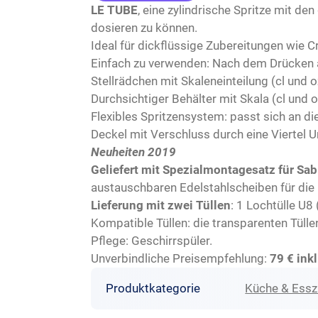
LE TUBE
, eine zylindrische Spritze mit de
dosieren zu können.
Ideal für dickflüssige Zubereitungen wie 
Einfach zu verwenden: Nach dem Drücken a
Stellrädchen mit Skaleneinteilung (cl und 
Durchsichtiger Behälter mit Skala (cl und oz)
Flexibles Spritzensystem: passt sich an d
Deckel mit Verschluss durch eine Viertel 
Neuheiten 2019
Geliefert mit Spezialmontagesatz für Sa
austauschbaren Edelstahlscheiben für die 
Lieferung mit zwei Tüllen
: 1 Lochtülle U
Kompatible Tüllen: die transparenten Tüll
Pflege: Geschirrspüler.
Unverbindliche Preisempfehlung:
79 € inkl
Produktkategorie
Küche & Ess