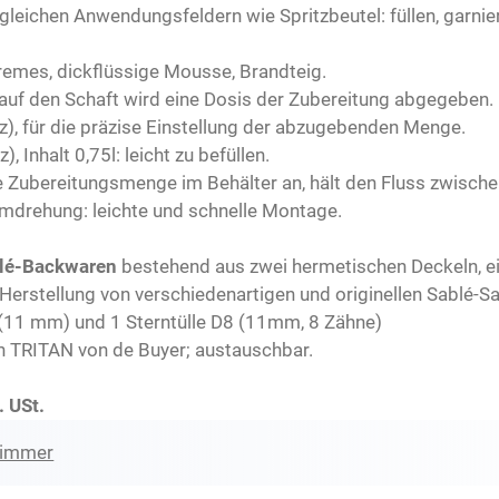
n gleichen Anwendungsfeldern wie Spritzbeutel: füllen, garnie
Cremes, dickflüssige Mousse, Brandteig.
uf den Schaft wird eine Dosis der Zubereitung abgegeben.
oz), für die präzise Einstellung der abzugebenden Menge.
, Inhalt 0,75l: leicht zu befüllen.
ie Zubereitungsmenge im Behälter an, hält den Fluss zwisch
Umdrehung: leichte und schnelle Montage.
blé-Backwaren
bestehend aus zwei hermetischen Deckeln, e
Herstellung von verschiedenartigen und originellen Sablé-S
8 (11 mm) und 1 Sterntülle D8 (11mm, 8 Zähne)
en TRITAN von de Buyer; austauschbar.
. USt.
zimmer