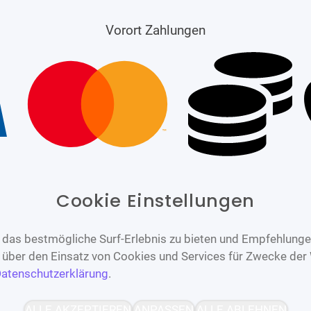
Vorort Zahlungen
Cookie Einstellungen
das bestmögliche Surf-Erlebnis zu bieten und Empfehlungen
n über den Einsatz von Cookies und Services für Zwecke der
atenschutzerklärung
.
Barrierefrei
Bereitgestellt von
ALLE AKZEPTIEREN
ANPASSEN
ALLE ABLEHNEN