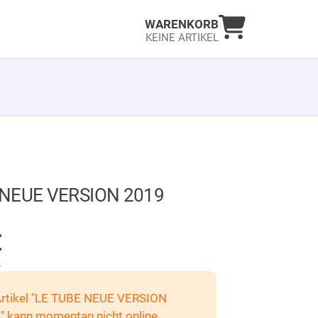
Warenkorb an
WARENKORB
KEINE ARTIKEL
 NEUE VERSION 2019
GER
€
.
Artikel "LE TUBE NEUE VERSION
" kann momentan nicht online