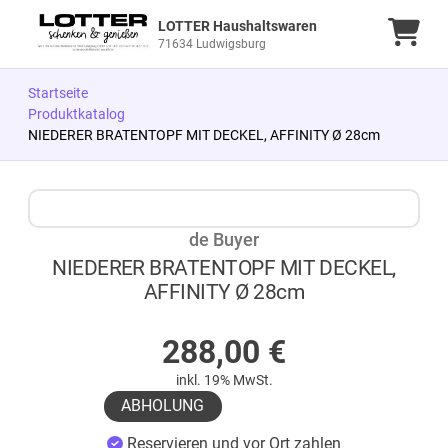
LOTTER Haushaltswaren
Ware
71634 Ludwigsburg
Startseite
Produktkatalog
NIEDERER BRATENTOPF MIT DECKEL, AFFINITY Ø 28cm
Zum Produkt springen
Zur Produktbeschreibung springen
de Buyer
NIEDERER BRATENTOPF MIT DECKEL,
AFFINITY Ø 28cm
AUF LAGER
288,00
€
inkl. 19% MwSt.
ABHOLUNG
Reservieren und vor Ort zahlen