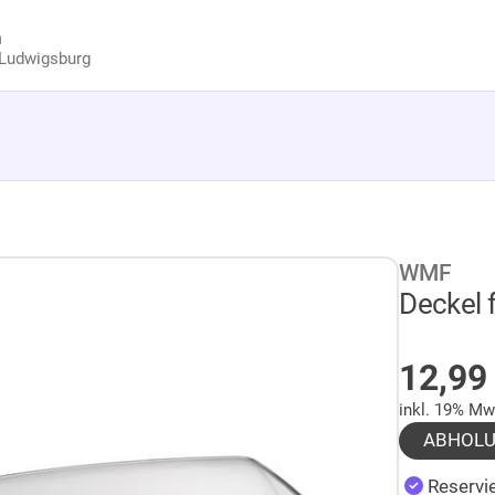
n
Ludwigsburg
WMF
Deckel 
AUF 
12,9
inkl. 19% Mw
ABHOL
Reservie