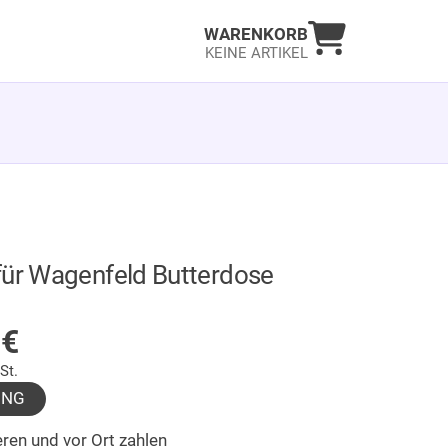
Warenkorb an
WARENKORB
KEINE ARTIKEL
für Wagenfeld Butterdose
LAGER
9
€
St.
UNG
ren und vor Ort zahlen