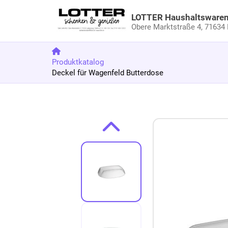
LOTTER Haushaltsware
Obere Marktstraße 4,
71634 
Produktkatalog
Deckel für Wagenfeld Butterdose
Zum Produkt springen
Zur Produktbeschreibung springen