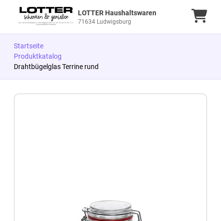
LOTTER Haushaltswaren
Ware
71634 Ludwigsburg
Startseite
Produktkatalog
Drahtbügelglas Terrine rund
Zum Produkt springen
Zur Produktbeschreibung springen