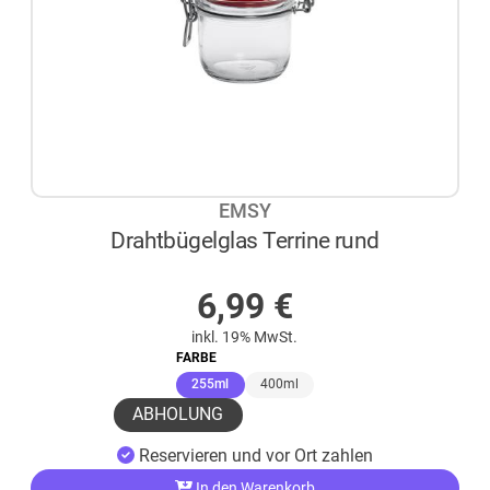
EMSY
Drahtbügelglas Terrine rund
AUF LAGER
6,99
€
inkl. 19% MwSt.
FARBE
(ausgewählt)
255ml
400ml
ABHOLUNG
Reservieren und vor Ort zahlen
In den Warenkorb