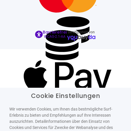
Barrierefrei
Bereitgestellt von
WCAG-2.1-AA
Cookie Einstellungen
Wir verwenden Cookies, um Ihnen das bestmögliche Surf-
Erlebnis zu bieten und Empfehlungen auf Ihre Interessen
auszurichten. Detailinformationen über den Einsatz von
Cookies und Services für Zwecke der Webanalyse und des