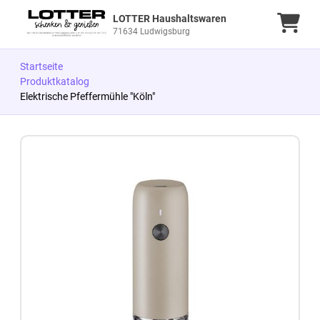
LOTTER Haushaltswaren
Ware
71634 Ludwigsburg
Startseite
Produktkatalog
Elektrische Pfeffermühle "Köln"
Zum Produkt springen
Zur Produktbeschreibung springen