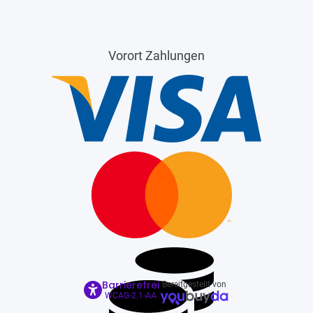
Vorort Zahlungen
Barrierefrei
Bereitgestellt von
WCAG-2.1-AA