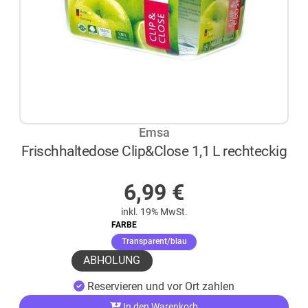
Emsa
Frischhaltedose Clip&Close 1,1 L rechteckig
AUF LAGER
6,99
€
inkl. 19% MwSt.
FARBE
(ausgewählt)
Transparent/blau
ABHOLUNG
Reservieren und vor Ort zahlen
In den Warenkorb