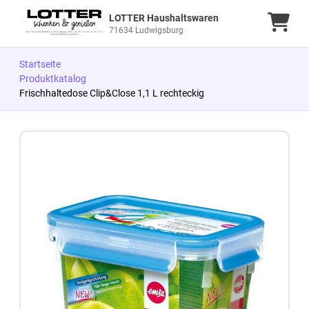
LOTTER Haushaltswaren
Ware
71634 Ludwigsburg
Startseite
Produktkatalog
Frischhaltedose Clip&Close 1,1 L rechteckig
Zum Produkt springen
Zur Produktbeschreibung springen