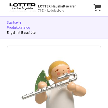
LOTTER Haushaltswaren
Ware
71634 Ludwigsburg
Startseite
Produktkatalog
Engel mit Bassflöte
Zum Produkt springen
Zur Produktbeschreibung springen