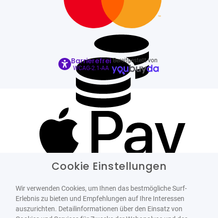
Barrierefrei
Bereitgestellt von
WCAG-2.1-AA
Cookie Einstellungen
Wir verwenden Cookies, um Ihnen das bestmögliche Surf-
Erlebnis zu bieten und Empfehlungen auf Ihre Interessen
auszurichten. Detailinformationen über den Einsatz von