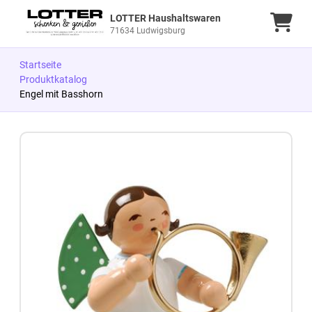
LOTTER Haushaltswaren
Ware
71634 Ludwigsburg
Startseite
Produktkatalog
Engel mit Basshorn
Zum Produkt springen
Zur Produktbeschreibung springen