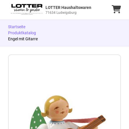
LOTTER Haushaltswaren
Ware
71634 Ludwigsburg
Startseite
Produktkatalog
Engel mit Gitarre
Zum Produkt springen
Zur Produktbeschreibung springen