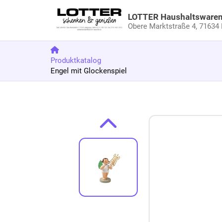
LOTTER Haushaltsware
Obere Marktstraße 4,
71634 
Produktkatalog
Engel mit Glockenspiel
Zum Produkt springen
Zur Produktbeschreibung springen