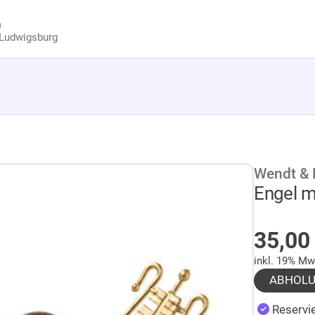
n
Ludwigsburg
Wendt &
Engel m
AUF 
35,0
inkl. 19% Mw
ABHOL
Reservie