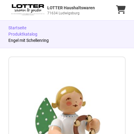
LOTTER Haushaltswaren
Ware
71634 Ludwigsburg
Startseite
Produktkatalog
Engel mit Schellenring
Zum Produkt springen
Zur Produktbeschreibung springen