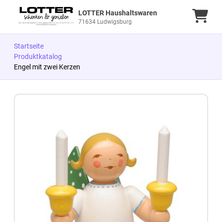
LOTTER Haushaltswaren
Ware
71634 Ludwigsburg
Startseite
Produktkatalog
Engel mit zwei Kerzen
Zum Produkt springen
Zur Produktbeschreibung springen