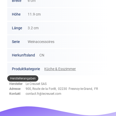
Breite
6 cm
Höhe
11.9 cm
Länge
3.2 cm
Serie
Weinaccessoires
Herkunftsland
CN
Produktkategorie
Küche & Esszimmer
Herstellerangaben
Hersteller
Le Creuset SAS
Adresse
900, Route de la Forêt, 02230 Fresnoy-le-Grand, FR
Kontakt
contact.fr@lecreuset.com