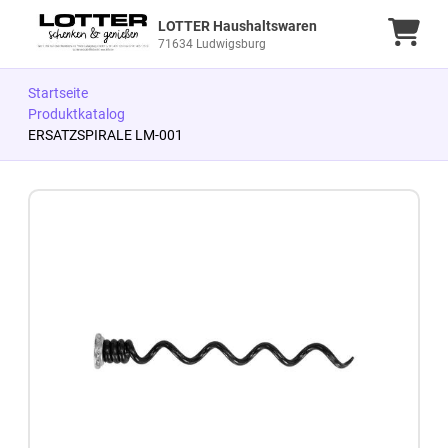
LOTTER Haushaltswaren
Ware
71634 Ludwigsburg
Startseite
Produktkatalog
ERSATZSPIRALE LM-001
Zum Produkt springen
Zur Produktbeschreibung springen