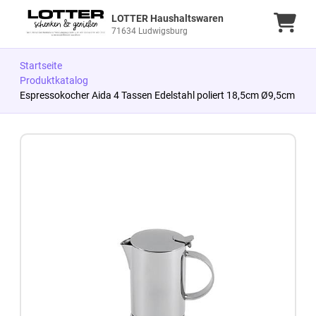
LOTTER Haushaltswaren
Ware
71634 Ludwigsburg
Startseite
Produktkatalog
Espressokocher Aida 4 Tassen Edelstahl poliert 18,5cm Ø9,5cm
Zum Produkt springen
Zur Produktbeschreibung springen