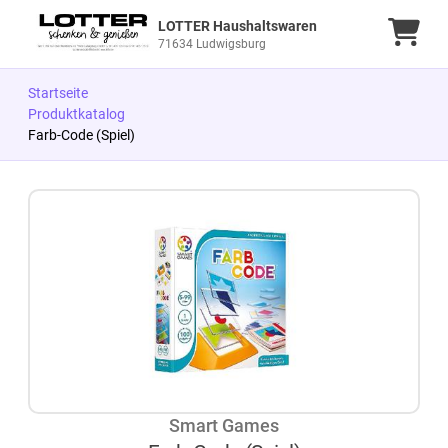
LOTTER Haushaltswaren
Ware
71634 Ludwigsburg
Startseite
Produktkatalog
Farb-Code (Spiel)
Zum Produkt springen
Zur Produktbeschreibung springen
Smart Games