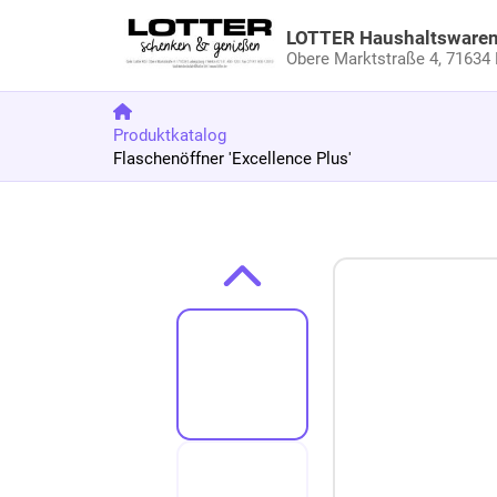
LOTTER Haushaltsware
Obere Marktstraße 4,
71634 
Produktkatalog
Flaschenöffner 'Excellence Plus'
Zum Produkt springen
Zur Produktbeschreibung springen