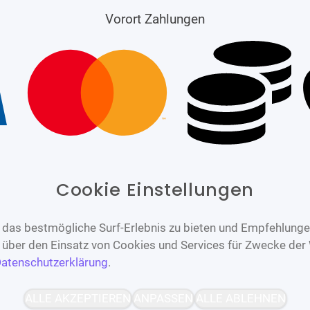
Vorort Zahlungen
Cookie Einstellungen
das bestmögliche Surf-Erlebnis zu bieten und Empfehlungen
n über den Einsatz von Cookies und Services für Zwecke der
atenschutzerklärung
.
Barrierefrei
Bereitgestellt von
ALLE AKZEPTIEREN
ANPASSEN
ALLE ABLEHNEN
WCAG-2.1-AA