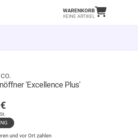
Warenkorb an
WARENKORB
KEINE ARTIKEL
 CO.
nöffner 'Excellence Plus'
LAGER
9
€
St.
UNG
ren und vor Ort zahlen