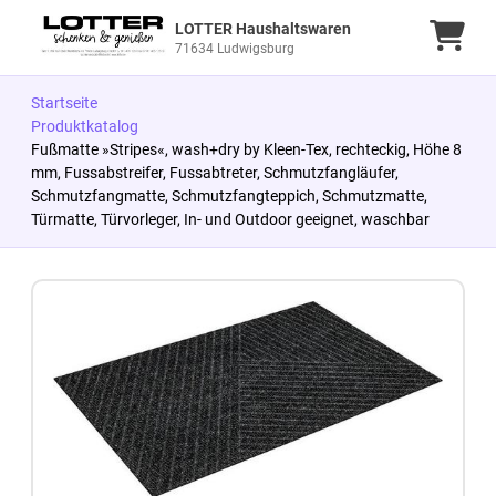
LOTTER Haushaltswaren
Ware
71634 Ludwigsburg
Startseite
Produktkatalog
Fußmatte »Stripes«, wash+dry by Kleen-Tex, rechteckig, Höhe 8
mm, Fussabstreifer, Fussabtreter, Schmutzfangläufer,
Schmutzfangmatte, Schmutzfangteppich, Schmutzmatte,
Türmatte, Türvorleger, In- und Outdoor geeignet, waschbar
Zum Produkt springen
Zur Produktbeschreibung springen