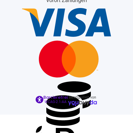
Vorort Zahlungen
Barrierefrei
Bereitgestellt von
WCAG-2.1-AA