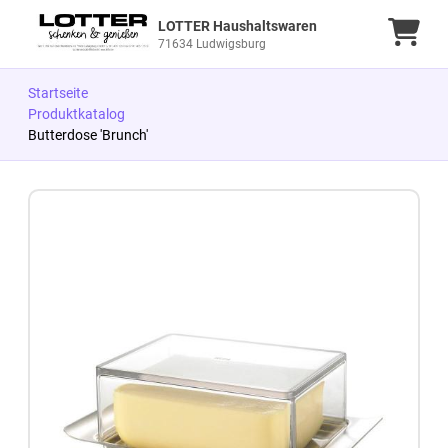
LOTTER Haushaltswaren
Ware
71634 Ludwigsburg
Startseite
Produktkatalog
Butterdose 'Brunch'
Zum Produkt springen
Zur Produktbeschreibung springen