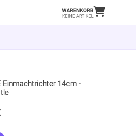
Warenkorb an
WARENKORB
KEINE ARTIKEL
Einmachtrichter 14cm -
tle
GER
€
.