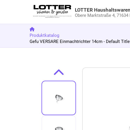
LOTTER Haushaltsware
Obere Marktstraße 4,
71634 
Produktkatalog
Gefu VERSARE Einmachtrichter 14cm - Default Title
Zum Produkt springen
Zur Produktbeschreibung springen