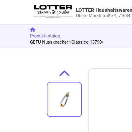
LOTTER Haushaltsware
Obere Marktstraße 4,
71634 
Produktkatalog
GEFU Nussknacker »Classico 13790«
Zum Produkt springen
Zur Produktbeschreibung springen