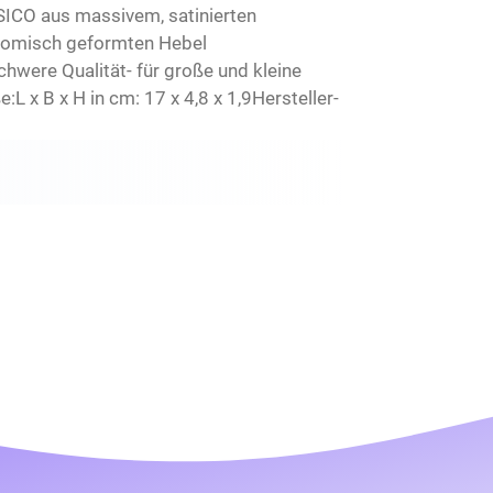
SICO aus massivem, satinierten
onomisch geformten Hebel
hwere Qualität- für große und kleine
x B x H in cm: 17 x 4,8 x 1,9Hersteller-