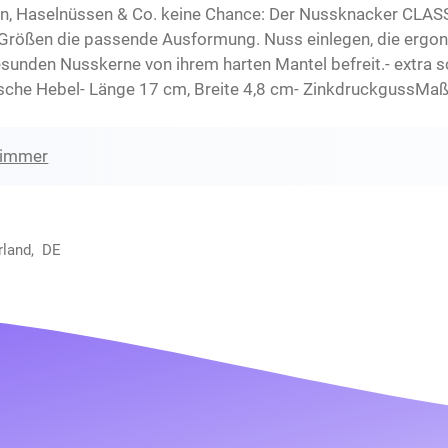
n, Haselnüssen & Co. keine Chance: Der Nussknacker CLAS
e Größen die passende Ausformung. Nuss einlegen, die erg
nden Nusskerne von ihrem harten Mantel befreit.- extra sc
e Hebel- Länge 17 cm, Breite 4,8 cm- ZinkdruckgussMaße:L 
zimmer
rland, DE