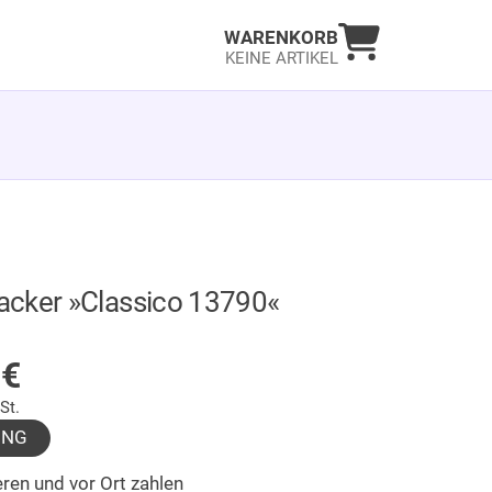
Warenkorb an
WARENKORB
KEINE ARTIKEL
cker »Classico 13790«
LAGER
5
€
St.
UNG
ren und vor Ort zahlen