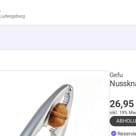
n
Ludwigsburg
Gefu
Nusskna
AUF 
26,9
inkl. 19% Mw
ABHOL
Reservie